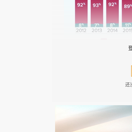
有 27% 的投诉最后裁定为“合
接赔偿，还让大学和学生达成了总
还
镑，远远高于2020年的74.2万英
最大的一笔赔偿超过 6.8万英镑
由于OIA只会在学生用尽学