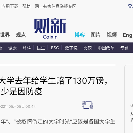
登
应用下载
帮助
网上有害信息举报专区
世界
观点
博客
图片
视频
Eng
源
健康
环科
民生
ESG
数字说
比较
中国改革
专题
大学去年给学生赔了130万镑，
不少是因防疫
022年05月05日 00:44
年”、“被疫情偷走的大学时光”应该是各国大学生