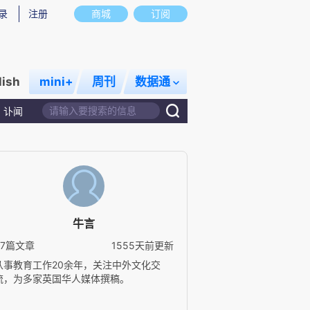
录
注册
商城
订阅
lish
mini+
周刊
数据通
讣闻
牛言
67篇文章
1555天前更新
从事教育工作20余年，关注中外文化交
流，为多家英国华人媒体撰稿。