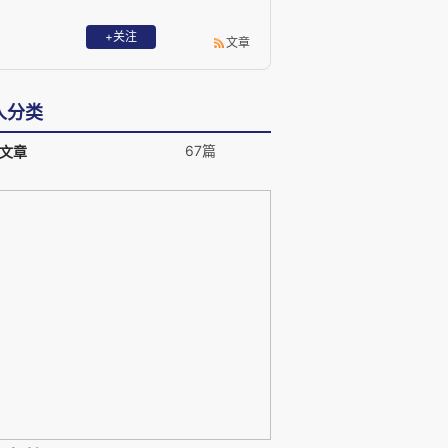
+关注
文章
人分类
67篇
文章