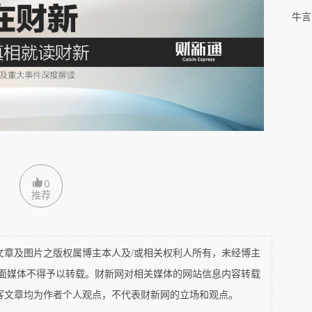
IA公布的数字更多
。
牛言
罢工的叠加影响”，“一些学生发现他们没有获得他们
投诉比例上升至 37%，而 2020 年为 12%。
0
推荐
，因此投诉涉及的学生数量比2763更多。OIA表
是由10至30名学生集体提出的，其中还有一个是
及图片之版权属博主本人及/或相关权利人所有，未经博主
平面媒体不得予以转载。财新网对相关媒体的网站信息内容转载
。学生抱怨无法使用实验室等设施，项目、实习和
客文章均为作者个人观点，不代表财新网的立场和观点。