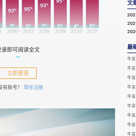
文
20
202
20
最
登录即可阅读全文
牛言
理”。最后OIA裁定大学要给学生79.25万英镑的直
立即登录
达51.2万英镑的和解协议，
累计超过130万英
没有账号？
现在注册
镑。
，有 63 名学生的赔偿超过 5,000 英镑。
牛言
校内部程序并对回应感到不满后才受理他们的上诉，
牛言