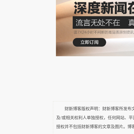
所以实际上大学给学生的赔偿比O
OIA 表示，受“疫情和教师
合理预期的学习体验”。
自 2020 年以来，与疫情有关的
由于一些投诉是集体联合提出的
示，有16%对校园防疫措施投诉
400多名学生联合投诉的。
财新博客版权声明：财新博客所发布文章
及/或相关权利人单独授权，任何网站、
投诉最多的类别是上课的方式
授权并不包括财新博客的文章及图片。博