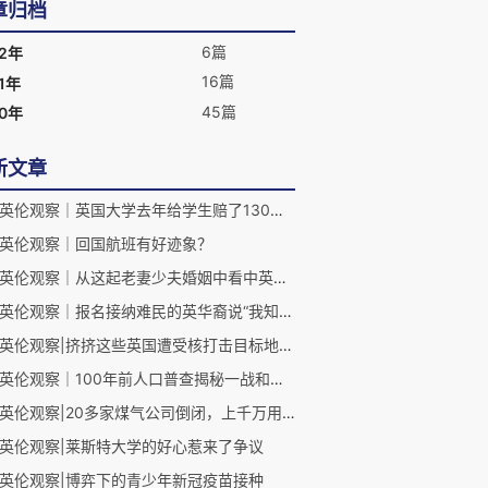
章归档
6篇
22年
16篇
1年
45篇
20年
新文章
牛言英伦观察｜英国大学去年给学生赔了130万镑，不少是因防疫
英伦观察｜回国航班有好迹象？
牛言英伦观察｜从这起老妻少夫婚姻中看中英遗产继承差异
牛言英伦观察｜报名接纳难民的英华裔说“我知道没有安全的感觉”
牛言英伦观察|挤挤这些英国遭受核打击目标地图的水分
牛言英伦观察｜100年前人口普查揭秘一战和西班牙流感后的英国
牛言英伦观察|20多家煤气公司倒闭，上千万用户怎么办？
英伦观察|莱斯特大学的好心惹来了争议
英伦观察|博弈下的青少年新冠疫苗接种