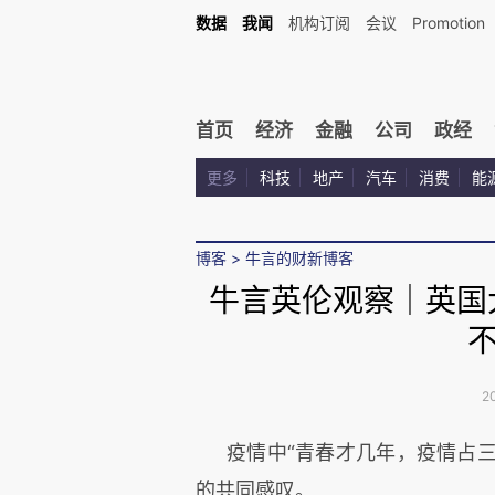
数据
我闻
机构订阅
会议
Promotion
首页
经济
金融
公司
政经
更多
科技
地产
汽车
消费
能
博客
>
牛言的财新博客
牛言英伦观察｜英国
2
疫情中“青春才几年，疫情占三
的共同感叹。