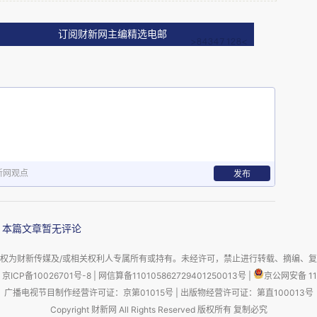
。一些学生的数字能力不足例如打字速度也影响到
订阅财新网主编精选电邮
意和表演艺术课程的学生是受防疫影响最直接的学生
作室和设施，或没有展示作品的机会。
研究生投诉直到课程结束，实验室的安排也频繁变
人1000英镑的赔偿，但学生拒绝接受，向OIA投
新网观点
发布
偿。
本篇文章暂无评论
学海外校区学医的学生因为临床实习是用当地语
最后获得2.4万英镑赔偿。
权为财新传媒及/或相关权利人专属所有或持有。未经许可，禁止进行转载、摘编、
京ICP备10026701号-8
|
网信算备110105862729401250013号
|
京公网安备 11
广播电视节目制作经营许可证：京第01015号
|
出版物经营许可证：第直100013号
课程与广告宣传货不对板，最后退还了一半的学
Copyright 财新网 All Rights Reserved 版权所有 复制必究