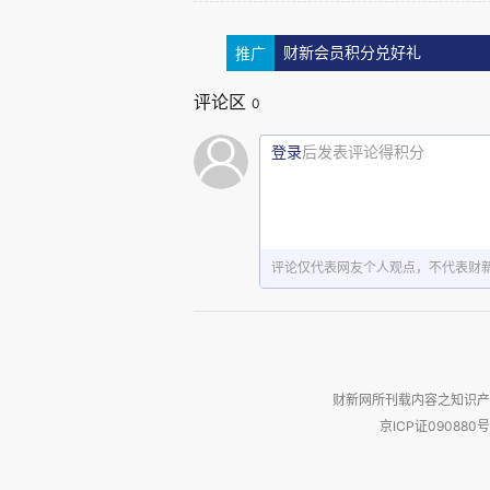
出国学习的机会也被取消或延迟
他们上网课体验和在线考试成绩。
推广
财新会员积分兑好礼
评论区
0
根据OIA的数据，设计、创
之一。他们投诉集中在无法使用工
登录
后发表评论得积分
一群参加医疗保健研究课程的
化，影响他们的学习。
学校提出每
评论仅代表网友个人观点，不代表财
诉后最终获得每人2500英镑的赔
另一案例中，在英国一所大
言，不是学校承诺的英语而投诉，
财新网所刊载内容之知识产
京ICP证090880号
有一群硕士生投诉艺术实践